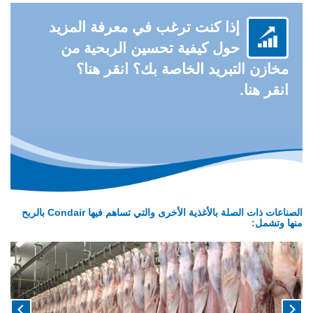
إذا كنت ترغب في معرفة المزيد
حول كيفية تحسين الربحية من
نق
مخازن التبريد الخاصة بك؟ انقر هنا؟
ر
انقر هنا.
هنا
لـ
الصناعات ذات الصلة بالأغذية الأخرى والتي تساهم فيها Condair بالربح
منها وتشمل: