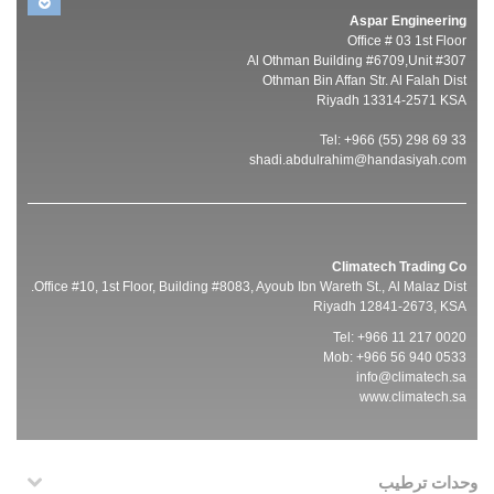
Aspar Engineering
Office # 03 1st Floor
Al Othman Building #6709,Unit #307
Othman Bin Affan Str. Al Falah Dist
Riyadh 13314-2571 KSA
Tel: +966 (55) 298 69 33
shadi.abdulrahim@handasiyah.com
Climatech Trading Co
Office #10, 1st Floor, Building #8083, Ayoub Ibn Wareth St., Al Malaz Dist.
Riyadh 12841-2673, KSA
Tel: +966 11 217 0020
Mob: +966 56 940 0533
info@climatech.sa
www.climatech.sa
وحدات ترطيب