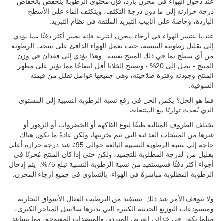
عند دخول الهواء في مخزن بارد، فإن محتوى الرطوبة ينخفض بانخفاض
درجة حرارته إلى ما دون درجة التكثف، ويتكثف الماء على الأسطح
الباردة، وخاصةً على أنابيب التبريد الملتفة في نظام التبريد.
عندما ينتشر الهواء في أرجاء مخزن التبريد فإنه يصير أكثر دفئًا مما يؤدي
إلى تقليل رطوبته النسبية، حيث يعمل الهواء الدافئ على سحب الرطوبة
من أي سطح بما في ذلك المنتج نفسه. وهذا يؤدي إلى فقدان في وزن
المنتج - يصل إلى 20% - وتصبح الخلايا أقل انتفاخًا مما يؤثر على مظهر
المنتج وجودته وفترة صلاحيته، وهي جميعها عوامل تقلل من قيمته
السوقية.
فما هو الحل؟ يكمن الحل في رفع نسبة الرطوبة النسبية إلى المستوى
الذي يُحدث توازنًا مع المنتجات.
تختلف الظروف المثالية طبقًا لنوع الفاكهة أو الخضروات أو الزهور أو
غيرها من المنتجات الغذائية التي يتم تخزينها، ولكن عادةً ما تكون هناك
حاجة إلى نسبة الرطوبة النسبية البالغة حوالي 95٪ عند درجة حرارة أعلى
بقليل من الدرجة المطلوبة للتجميد، ولكن حتى إذا كان المنتج مُخزنًا في
أجواء أكثر دفئًا فسيستفيد من نسبة الرطوبة النسبية تبلغ 75%.
يتم إدخال
الرطوبة المطلوبة مباشرةً في الهواء، بالتساوي في جميع أرجاء المخزن.
ولا يتوقف الأمر عند ذلك. تستفيد من الترطيب الفعال الأسواق التجارية
ومستودعات التوزيع الحديثة الكثيرة التي تديرها سلاسل المتاجر الكبرى،
مثلما يكون في خزائن العرض المبردة، والمنضدات المفتوحة، مما يساعد