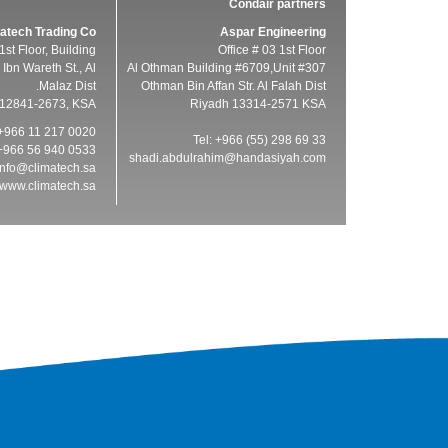
Condair partners
atech Trading Co
Aspar Engineering
1st Floor, Building
Office # 03 1st Floor
Ibn Wareth St., Al
Al Othman Building #6709,Unit #307
Malaz Dist.
Othman Bin Affan Str. Al Falah Dist
 12841-2673, KSA
Riyadh 13314-2571 KSA
 +966 11 217 0020
Tel: +966 (55) 298 69 33
+966 56 940 0533
shadi.abdulrahim@handasiyah.com
info@climatech.sa
www.climatech.sa