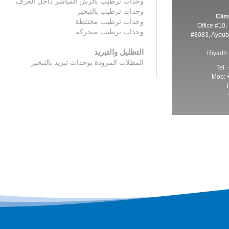
وحدات ترطيب بالرش المباشر داخل الغرف
وحدات ترطيب بالتبخير
Clim
وحدات ترطيب مختلطة
Office #10, 
وحدات ترطيب متحركة
#8083, Ayoub 
التظليل والتبريد
Riyadh
المظلات المزودة بوحدات تبريد بالتبخير
Tel:
Mob: 