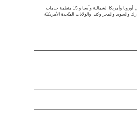
تحولت شركة Condair من مجموعة عالمية من الشركات المستقلة إلى مشروع عالمي متكامل له مواقع إنتاج في أوروبا وأمريكا الشمالية وآسيا و 15 منظمة خدمات
رك والسويد والمجر وكندا والولايات المتّحدة الأمريكيّة