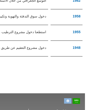
1982
التوسع الجغرافي من خلال الاستحواذ على شركة Nortec في كندا/
1958
دخول سوق التدفئة والتهوية وتكيي
1955
استطعنا دخول مشروع الترطيب من 
1948
دخول مشروع التعقيم عن طريق إنتاج 