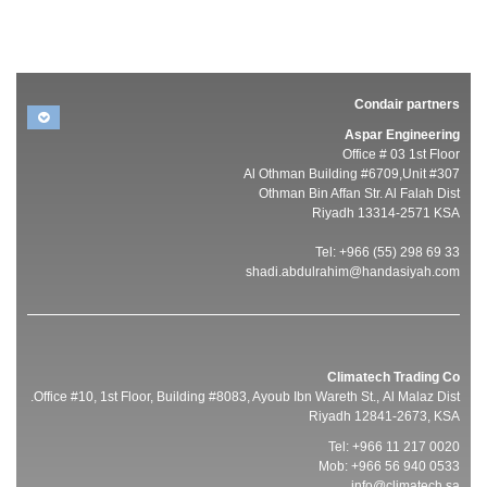
Condair partners
Aspar Engineering
Office # 03 1st Floor
Al Othman Building #6709,Unit #307
Othman Bin Affan Str. Al Falah Dist
Riyadh 13314-2571 KSA
Tel: +966 (55) 298 69 33
shadi.abdulrahim@handasiyah.com
Climatech Trading Co
Office #10, 1st Floor, Building #8083, Ayoub Ibn Wareth St., Al Malaz Dist.
Riyadh 12841-2673, KSA
Tel: +966 11 217 0020
Mob: +966 56 940 0533
info@climatech.sa