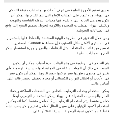
يجري تصنيع الأجهزة الطبية في غرف أبحاث بها متطلبات دقيقة للتحكم
في الهواء. وبالاعتماد على عمليات الإنتاج التي يتم القيام بها، يمكن أن
تكون هذه هي الحالة التي لا تقدم فيها معدات التدفئة القياسية والتهوية
وتكييف الهواء المتطلبات المحددة واللازمة لتحويل تصميم المنتج إلى واقع
في الصناعات التحويلية.
ومن خلال التدقيق في الظروف البيئية المختلفة والحفاظ عليها باستمرار
في المستوى الأمثل خلال التصنيع، فإن مساعدة Condair للمصنعين
تحسن من عائدات المنتجات مثل الدعامات والغرز وأجهزة استشعار سكر
الدم والضمادات الطبية.
يتم التحكم في الرطوبة في هذه البيئات لعدة أسباب. يمكن أن يكون
السبب في ذلك أن المواد الداخلة في العملية لديها حساسة للرطوبة وأي
تغيير في محتوى رطوبتها يغير تركيبها جوهريًا. وهذا يمكن أن يكون تغير
في الأبعاد، أو اختلال التوازن الكيميائي أو مجرد تجفيف لعنصر قائم على
أساس مائي.
يمكن استخدام وحدات الترطيب للتخلص من الشحنات الساكنة وإخماد
الغبار والجسميات المنقولة عبر الهواء. يمكن استخدام الترطيب أيضًا
كعامل منشط.
يتم استخدام الترطيب أيضًا كعامل منشط. كما أنه يمكن
استخدام أكسيد الإيثيلين على سبيل المثال كعامل تعقيم ولكن يصبح نشطًا
فقط عندما تكون نسبة الرطوبة النسبية 70% أو أعلى.