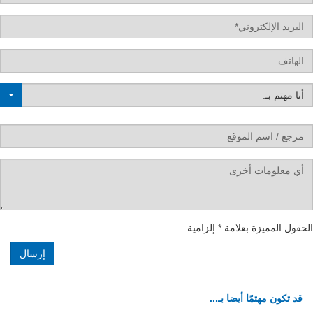
Em
La
نا مهتم بـ:
S
refere
La
na
قول المميزة بعلامة * إلزامية
قد تكون مهتمًا أيضا بـ...