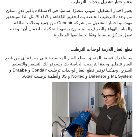
بدء واختبار تشغيل وحدات الترطيب
يعتبر اختبار التشغيل المهني عنصرًا أساسيًا في الاستفادة بأكبر قدرٍ ممكن
من وحدة الترطيب الخاصة بك لتحقيق الكفاءة والأداء الأمثل. لذا سيتحقق
مهندسو اختبار التشغيل من شركة Condair من جميع وصلات الطاقة
والمياه والهواء والصرف وسيتصلون بمتعهد التحكمات لضمان أن الوحدة
تعمل بشكلٍ منضبط وفقًا لخصائصها المطلوبة.
قطع الغيار اللازمة لوحدات الترطيب
سيساعدك قسمنا المتعلق بقطع الغيار المخصصة على معرفة أي من قطع
الغيار تتطلبها وحدة الترطيب الخاصة بك وسيوفر لك التسعير والتسليم
السريع. ويمكننا توفير قطع الغيار لوحدات ترطيب Condair و Draabe و
ML System و Defensor و Nortec و JS وأنظمة ترطيب Axair.