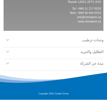
Riyadh 12841-2673, KSA
Tel: +966 11 217 0020
Mob: +966 56 940 0533
info@climatech.sa
www.climatech.sa
وحدات ترطيب
التظليل والتبريد
نبذة عن الشركة
Copyright 2026 Condair Group