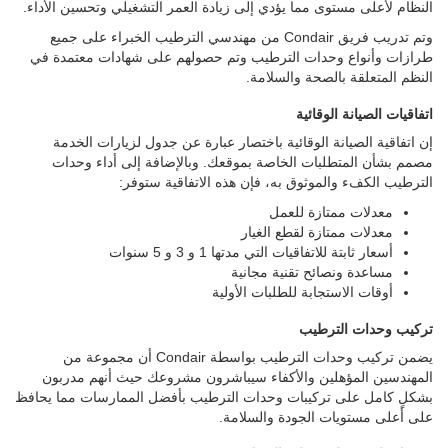
النظام لأعلى مستوى مما يؤدي إلى زيادة العمر التشغيلي وتحسين الأداء.
وتم تدريب فريق Condair من مهندسي الترطيب الخبراء على جميع
طرازات وأنواع وحدات الترطيب وتم حصولهم على شهادات معتمدة في
النظم المتعلقة بالصحة والسلامة.
اتفاقيات الصيانة الوقائية
إن اتفاقية الصيانة الوقائية باختصار عبارة عن جدول لزيارات الخدمة
مصمم بشأن المتطلبات الخاصة بموقعك. وبالإضافة إلى أداء وحدات
الترطيب الكفء والموثوق به، فإن هذه الاتفاقية ستوفر:
معدلات ممتازة للعمل
معدلات ممتازة لقطع الغيار
أسعار ثابتة للاتفاقيات التي مدتها 1 و 3 و 5 سنوات
مساعدة ونصائح تقنية مجانية
أوقات الاستجابة للطلبات الأولية
تركيب وحدات الترطيب
يضمن تركيب وحدات الترطيب بواسطة Condair أن مجموعة من
المهندسين المؤهلين والأكفاء سيباشرون مشروعك حيث أنهم مدربون
بشكلٍ كامل على تركيبات وحدات الترطيب بأفضل الممارسات مما يحافظ
على أعلى مستويات الجودة والسلامة.