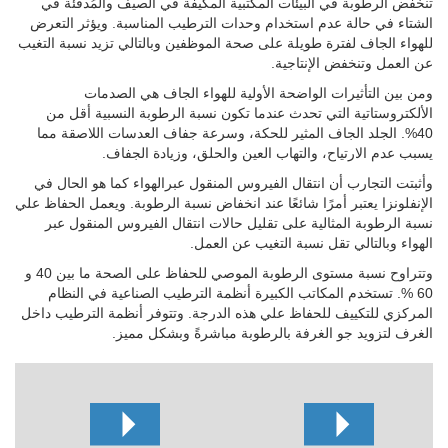
تنخفض الرطوبة في البيئات المكتبية المكيفة في الصيف والمُدفئّة في
الشتاء في حالة عدم استخدام وحدات الترطيب المناسبة. ويؤثر التعرض
للهواء الجاف لفترة طويلة على صحة الموظفين وبالتالي تزيد نسبة التغيب
عن العمل وتنخفض الإنتاجية.
ومن بين التأثيرات الواضحة الأولية للهواء الجاف هي الصدمات
الألكتروستاتية التي تحدث عندما تكون نسبة الرطوبة النسبية أقل من
40%.
الجلد الجاف المثير للحكة، وسرعة جفاف العدسات اللاصقة مما
يسبب عدم الارتياح، والتهاب العين والحلق، وزيادة الجفاف.
وأثبتت التجارب أن انتقال الفيروس المنقول عبرالهواء كما هو الحال في
الإنفلونزا يعتبر أمرًا شائعًا عند انخفاض نسبة الرطوبة. ويعمل الحفاظ علي
نسبة الرطوبة المثالية على تقليل حالات انتقال الفيروس المنقول عبر
الهواء وبالتالي تقل نسبة التغيب عن العمل.
وتتراوح نسبة مستوى الرطوبة الموصي للحفاظ على الصحة ما بين 40 و
60 %. تستخدم المكاتب الكبيرة أنظمة الترطيب الصناعية في النظام
المركزي للتكييف للحفاظ علي هذه الدرجة. وتتوفر أنظمة الترطيب داخل
الغرف لتزويد جو الغرفة بالرطوبة مباشرةً وبشكل مميز.