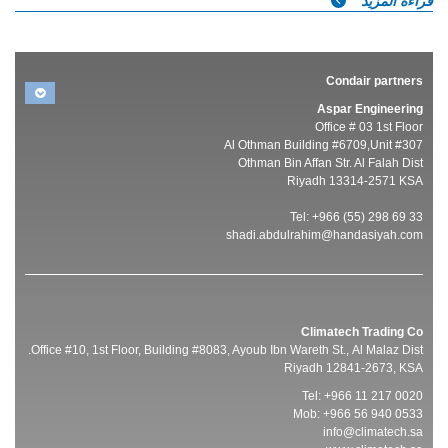
قراءة المزيد
Condair partners
Aspar Engineering
Office # 03 1st Floor
Al Othman Building #6709,Unit #307
Othman Bin Affan Str. Al Falah Dist
Riyadh 13314-2571 KSA
Tel: +966 (55) 298 69 33
shadi.abdulrahim@handasiyah.com
Climatech Trading Co
Office #10, 1st Floor, Building #8083, Ayoub Ibn Wareth St., Al Malaz Dist.
Riyadh 12841-2673, KSA
Tel: +966 11 217 0020
Mob: +966 56 940 0533
info@climatech.sa