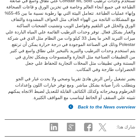
تستخدم وحدات ترطيب Condair ML Solo علي نطاق واسع في صانعة
الطباعة في جميع أنحاء العالم وخاصة في تخزين الورق و قاعات الصحافة
وإنهاء عمليات الطباعة. تتعامل البيئة التي بها رطوبة نسبية ما بين 45-55%
مع المشكلات الناتجة من الهواء الجاف مثل الحواف المشدودة والتفاف
الورق والخلل في التلقيم وفواصل الويب وتشتيت الشحنات الساكنة
والغبار بشكل فعال. توفر وحدات الترطيب القائمة علي المياه الباردة علي
ميزات التبريد الحر ما يصل 33 كيلو وات من النظام مثل الذي في شركة
Polestar وذلك في الصناعة الموجودة في درجة حرارة يمكن أن ترتفع.
يتم استخدم وحدات الترطيب والتبريد بالتبخير علي نطاق واسع في كثير
من التطبيقات الصناعية مثل النجارة والمنسوجات وبشكل تجاري في
البستنة وفي تطبيقات مثل المحلات التجارية للحفاظ علي جعل
الخضراوات طازجة وفي المكاتب.
يعتبر تشغيل رأس الرش هادئ تقريبا وصحي ولا يحدث غبار في الجو
ويتطلب نادراً صيانة بشكل مباشر. ومع توفر خيارات اللون وإعدادات
الخرطوم ومخرجاته وكذلك الكتائف القابلة للتعديل لضبط الاتجاه يمكنهم
تثبيته علي السقف أو الحائط ليتناسب مع المواقف الكثيرة.
Back to the News overview
شارك هذا: