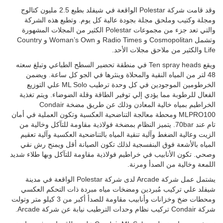
وقد قامت شركة Polestar الواقعة في شيفلد بطبع 2.5 مليون كتالوج
ومجلة وكتيب وملحق مجلة بجودة عالية كل يوم. وتطبع هذه الشركة
والتي تعد جزء من مجموعات Polestar الكثير من المجلات المشهورة
وتشمل Cosmopolitan و Radio Times و Woman’s Own و Country
Life والكثير من ملاحق مجلات الأحد.
ويقع Ten spray heads في منطقة تحضير السطح الطباعي وتبلغ سعته
48 لتر من المياه النقية والمحلاة وينثرها في الجو كل ساعة. ويضمن
الخرطومين الموجودين في كل وحدة ترطيب ML Solo علي التوزيع
الفعال للرطوبة مما يؤدي إلي توفير الطاقة وقلة الضوضاء. ويتم تغذية
الخراطيم بمياه خالية المعادن وذلك عن طريق مضخة Condair
MLPRO100 ومحطة معالجة التناضحية العكسية وتكون العملية في أمان
تام عند 70bar. يتميز النظام بمضخة فولاذية مقاومة للتآكل وخالية من
الزيت وعالية الضغط وآلية تنقية المياه بالتناضحية العكسية وآلية تعقيم
المياه بالأشعة فوق البنفسجية لذلك تكون الصيانة أقل ويمنح رش نقي
وصحي. تكون الأنابيب في خراطيم فولاذية مقاومة للتآكل وبها طلاء شديد
اللمعة وخالية من الصدأ ومرنة.
يشتمل عمل شركة Arcade لدى شركة Polestar الواقعة في مدينة
شيفلد علي تركيب مُبردين ومضخات مياه مبردة ذات التحكم العكسي
ومحطات ضخ وخزانات وأنابيب مقاومة للصدأ أكبر من 3 كيلو متر وتولت
شركة Condair تركيب نظام وحدات الترطيب نيابة عن شركة Arcade.