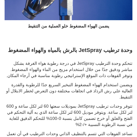
يضمن الهواء المضغوط خلو العملية من التنقيط
وحدة ترطيب JetSpray بالرش بالمياه والهواء المضغوط
تتحكم وحدة الترطيب JetSpray في درجة رطوبة هواء الغرفة بشكل
مباشر ودقيق جدًا من خلال استخدام مزيج من الماء والهواء المضغوط.
وتوفر الفوهات ذات الموقع الإستراتيجي رطوبة مناسبة في أرجاء المكان.
ويضمن استخدام الهواء المضغوط التبخير السريع جدًا للرطوبة والقدرة
العالية علي رش الرذاذ في اتجاهات مختلفة دون التعرض لخطر الابتلال أو
التنقيط.
تتوفر وحدات ترطيب JetSpray بموديلات سعتها 60 لتر لكل ساعة و 600
لتر لكل ساعة. ويتوفر موديل 600 لتر لكل ساعة الذي به آلية التحكم في
الفتح والغلق أو خرج تضمين كامل بنسبة 0-100% للتحكم الدقيق للغاية
في نسبة الرطوبة النسبية +/-2%
تساعد الفوهات التي تتسم بالتنظيف الذاتي وحدات الترطيب في أن تعمل