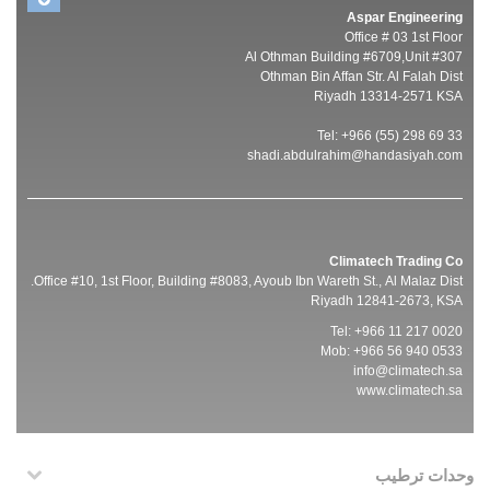
Aspar Engineering
Office # 03 1st Floor
Al Othman Building #6709,Unit #307
Othman Bin Affan Str. Al Falah Dist
Riyadh 13314-2571 KSA
Tel: +966 (55) 298 69 33
shadi.abdulrahim@handasiyah.com
Climatech Trading Co
Office #10, 1st Floor, Building #8083, Ayoub Ibn Wareth St., Al Malaz Dist.
Riyadh 12841-2673, KSA
Tel: +966 11 217 0020
Mob: +966 56 940 0533
info@climatech.sa
www.climatech.sa
وحدات ترطيب