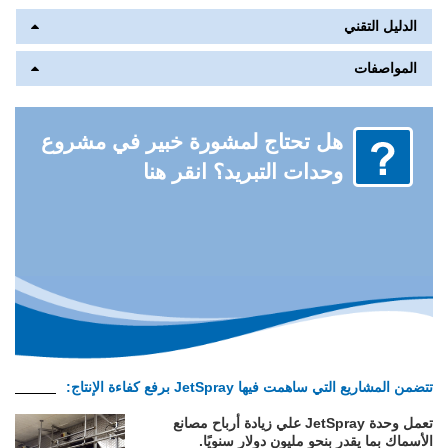
الدليل التقني
المواصفات
هل تحتاج لمشورة خبير في مشروع
وحدات التبريد؟ انقر هنا
تتضمن المشاريع التي ساهمت فيها JetSpray برفع كفاءة الإنتاج:
تعمل وحدة JetSpray علي زيادة أرباح مصانع
الأسماك بما يقدر بنحو مليون دولار سنويًا.