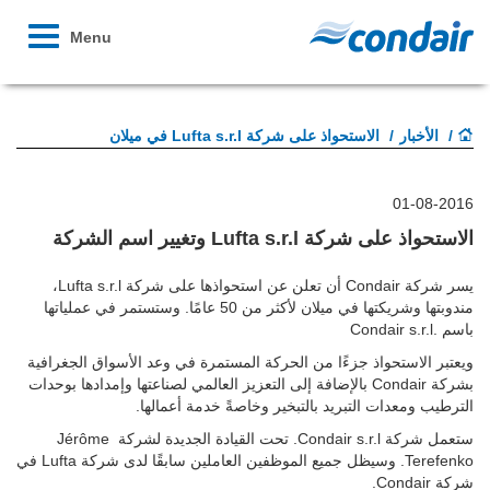
Toggle
Menu
avigation
الأخبار
الاستحواذ على شركة Lufta s.r.l في ميلان
01-08-2016
الاستحواذ على شركة Lufta s.r.l وتغيير اسم الشركة
يسر شركة Condair أن تعلن عن استحواذها على شركة Lufta s.r.l،
مندوبتها وشريكتها في ميلان لأكثر من 50 عامًا. وستستمر في عملياتها
باسم .Condair s.r.l
ويعتبر الاستحواذ جزءًا من الحركة المستمرة في وعد الأسواق الجغرافية
بشركة Condair بالإضافة إلى التعزيز العالمي لصناعتها وإمدادها بوحدات
الترطيب ومعدات التبريد بالتبخير وخاصةً خدمة أعمالها.
ستعمل شركة Condair s.r.l. تحت القيادة الجديدة لشركة
Jérôme
Terefenko. وسيظل جميع الموظفين العاملين سابقًا لدى شركة Lufta في
شركة Condair.